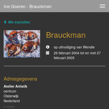
Ine Gooren - Brauckman
Tog
navi
Alle exposities
Brauckman
op uitnodiging van Wendie
26 februari 2004 tot en met 27
februari 2005
Adresgegevens
Atelier Artistik
centrum
Oisterwijk
Nederland
.. ........