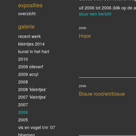
exposities
uit 2006 tot 2006
(klik op de 
overzicht
stuur een bericht
galerie
2006
Hope
recent werk
kleintjes 2014
kunst in het hart
2010
2009 olieverf
2009 acryl
2008
2006
2008 'kleintjes'
Blauw rood/wit/blauw
2007 'kleintjes'
2007
2006
2005
vis en vogel t/m '07
bloemen