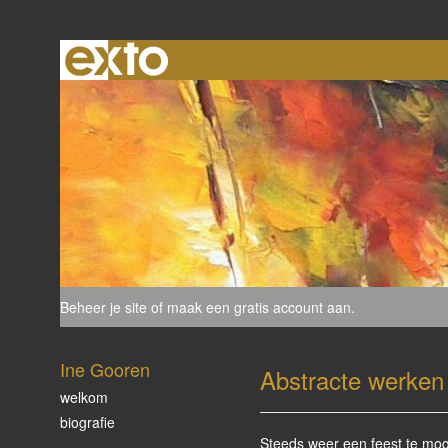
Beheer je site
of
maak een gratis account aan
.
Ine Gooren
Abstracte werken 
welkom
biografie
Steeds weer een feest te mog