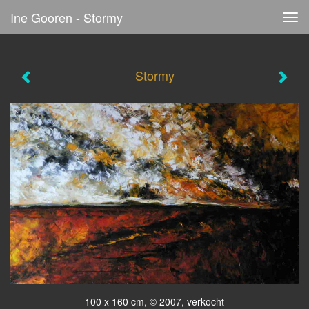
Ine Gooren - Stormy
Tog
navi
Stormy
100 x 160 cm, © 2007, verkocht