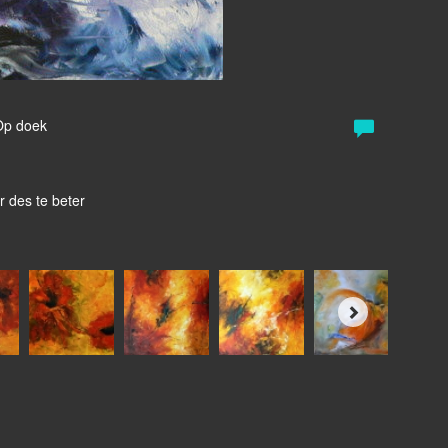
g
 Op doek
r des te beter