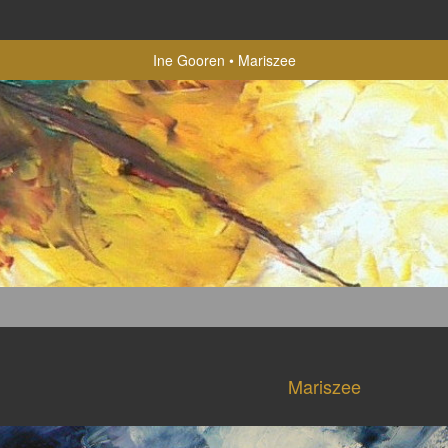
Ine Gooren
Mariszee
Mariszee