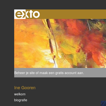
Beheer je site
of
maak een gratis account aan
.
Ine Gooren
welkom
biografie