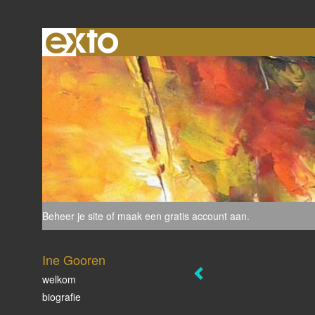
Beheer je site
of
maak een gratis account aan
.
Ine Gooren
welkom
biografie