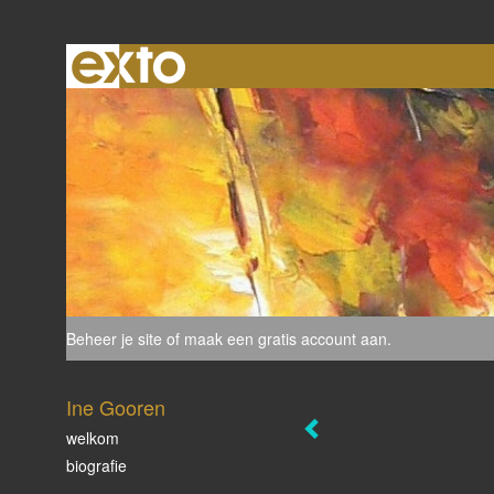
Beheer je site
of
maak een gratis account aan
.
Ine Gooren
welkom
biografie