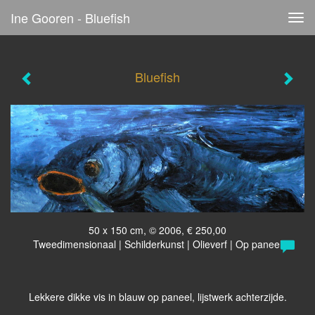
Ine Gooren - Bluefish
Tog
navi
Bluefish
50 x 150 cm, © 2006, € 250,00
Tweedimensionaal | Schilderkunst | Olieverf | Op paneel
Lekkere dikke vis in blauw op paneel, lijstwerk achterzijde.