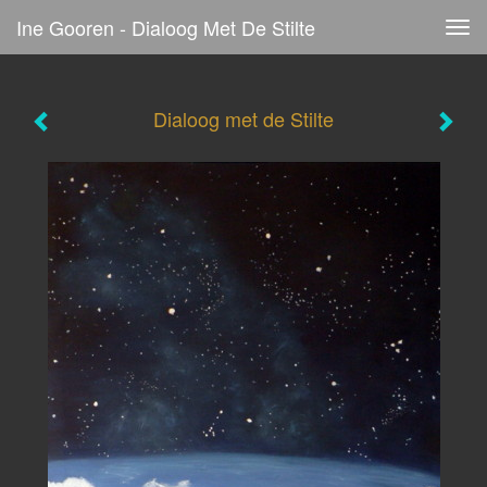
Ine Gooren - Dialoog Met De Stilte
Tog
navi
Dialoog met de Stilte