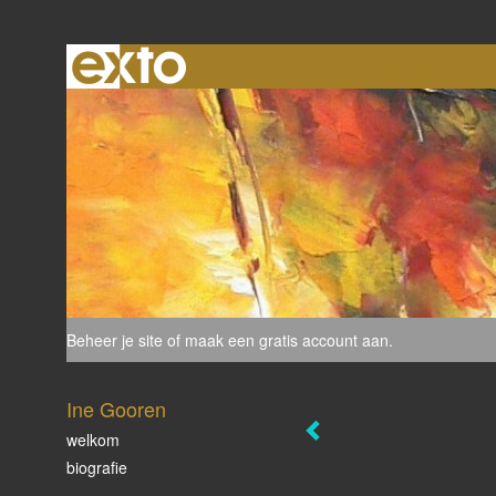
Beheer je site
of
maak een gratis account aan
.
Ine Gooren
welkom
biografie