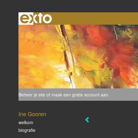
Beheer je site
of
maak een gratis account aan
.
Ine Gooren
welkom
biografie